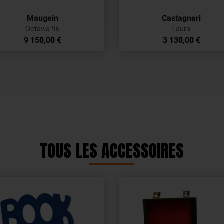
Maugein
Castagnari
Octavia 96
Laura
Prix
Prix
9 150,00 €
3 130,00 €
TOUS LES ACCESSOIRES