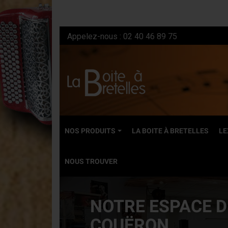
Appelez-nous :
02 40 46 89 75
NOS PRODUITS
LA BOITE À BRETELLES
LE
NOUS TROUVER
Précédent
NEUFS
L’ATELIER DE LA 
Accordéons dia
BRETELLES
Accordéons ch