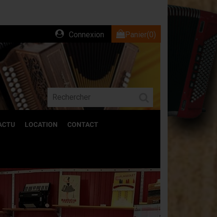
Connexion
Panier
(0)
ACTU
LOCATION
CONTACT
Suivant
ACCESSOIRES
Découvrez l'ensemble de nos accessoires
pour accordéons.