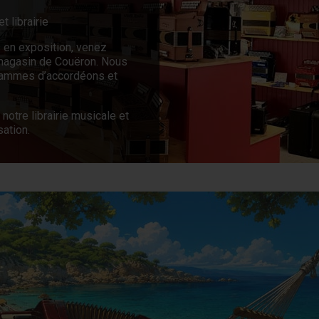
Accordinas
ur d’accordéons vous
e. Diagnostic, entretien
tre instrument à un expert
r pour tous