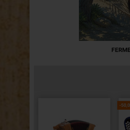
FERME
-50,