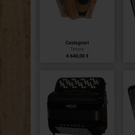
Castagnari
Tenore
Prix
4 640,00 €