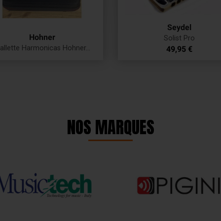
Seydel
Hohner
Solist Pro
allette Harmonicas Hohner...
Prix
49,95 €
Prix
NOS MARQUES