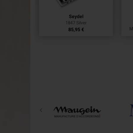
Seydel
1847 Silver
Prix
M
85,95 €