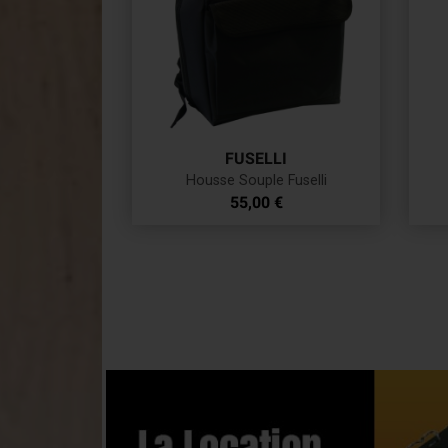
FUSELLI
Housse Souple Fuselli
Prix
55,00 €