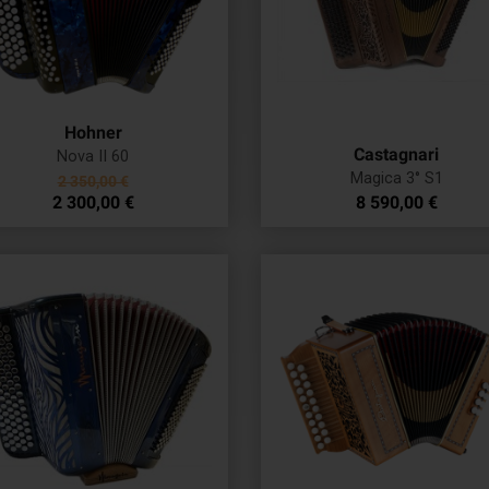
Hohner
Castagnari
Nova II 60
Prix
Magica 3° S1
2 350,00 €
Noir
Rouge
Bleu
Blanc
Prix
de
Prix
2 300,00 €
8 590,00 €
brillant
marbré
marbré
marbré
base