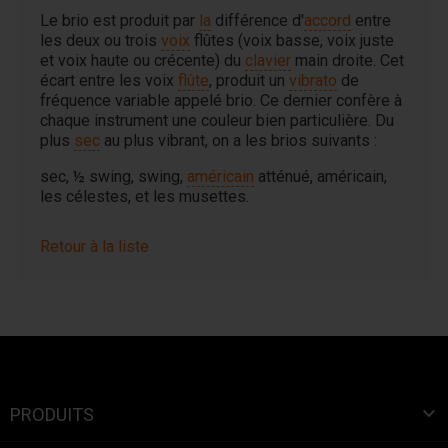
Le brio est produit par
la
différence d'
accord
entre
les deux ou trois
voix
flûtes (voix basse, voix juste
et voix haute ou crécente) du
clavier
main droite. Cet
écart entre les voix
flûte
, produit un
vibrato
de
fréquence variable appelé brio. Ce dernier confère à
chaque instrument une couleur bien particulière. Du
plus
sec
au plus vibrant, on a les brios suivants :
sec, ½ swing, swing,
américain
atténué, américain,
les célestes, et les musettes.
Retour à la liste

PRODUITS