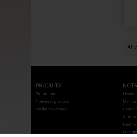
Affi
PRODUITS
NOTR
Promotions
Livrais
Nouveaux produits
Mention
Meilleures ventes
Conditi
A propos
Paiemen
Politiqu