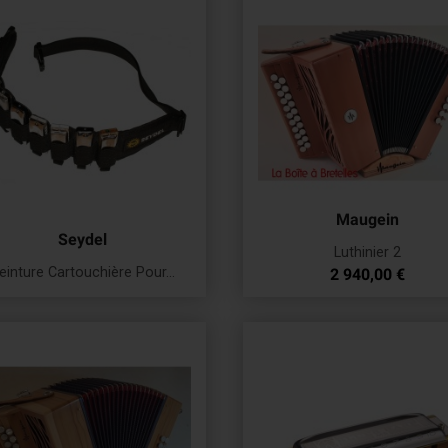
Maugein
Seydel
Luthinier 2
einture Cartouchière Pour...
Prix
2 940,00 €
Prix