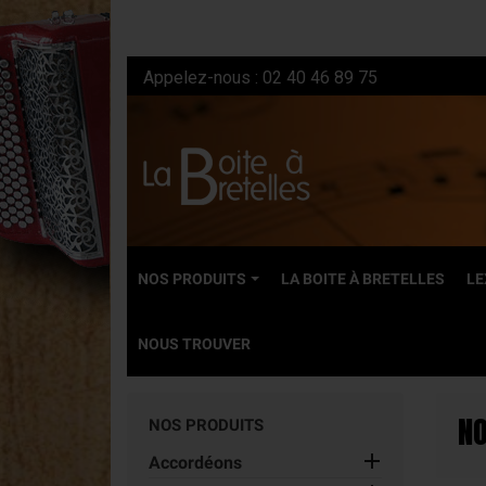
Appelez-nous :
02 40 46 89 75
NOS PRODUITS
LA BOITE À BRETELLES
LE
NOUS TROUVER
NEUFS
NO
NOS PRODUITS
Accordéons dia

Accordéons
Accordéons ch