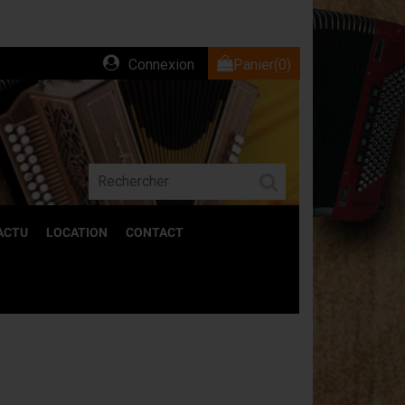
Connexion
Panier
(0)
ACTU
LOCATION
CONTACT
ACCESSOIRES
Découvrez l'ensemble de nos accessoires
pour accordéons.