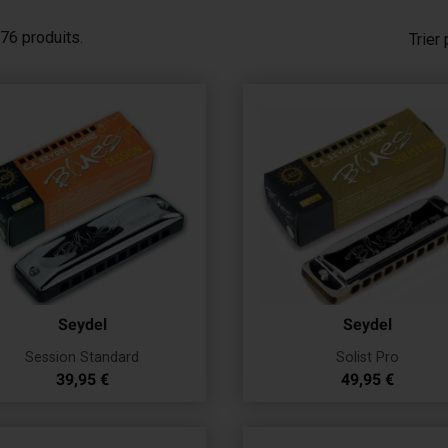
Accordinas
276 produits.
Trier 
Seydel
Seydel
Session Standard
Solist Pro
Prix
Prix
39,95 €
49,95 €