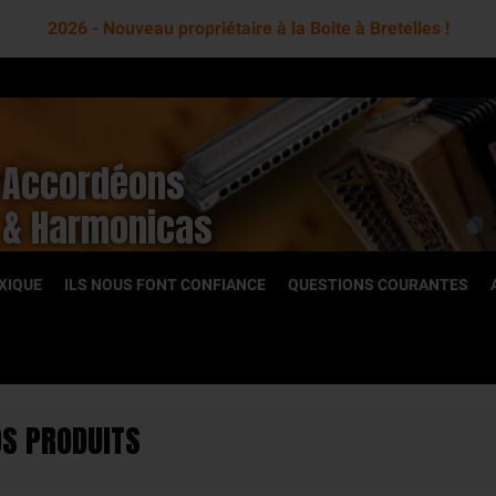
2026 - Nouveau propriétaire à la Boite à Bretelles !
Accordéons
& Harmonicas
XIQUE
ILS NOUS FONT CONFIANCE
QUESTIONS COURANTES
OCCASION
S PRODUITS
toniques
Accordéons diatoniques
romatiques
Accordéons chromatiques