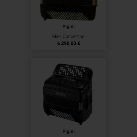
Pigini
Maxi Concertino
Prix
6 290,00 €
Pigini