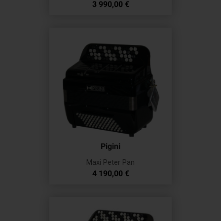
Prix
3 990,00 €
Pigini
Maxi Peter Pan
Prix
4 190,00 €