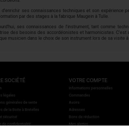
ccordéons.
n d’enrichir ses connaissances techniques et son expérience pe
formation par des stages à la fabrique Maugein à Tulle.
ourd’hui, ses connaissances de l’instrument, tant comme techni
trise des besoins des accordéonistes et harmonicistes. C’est 
que musicien dans le choix de son instrument lors de sa visite à 
E SOCIÉTÉ
VOTRE COMPTE
on
Informations personnelles
s légales
Commandes
ons générales de vente
Avoirs
 de la Boite à Bretelles
Adresses
t sécurisé
Bons de réduction
e de confidentialité
Mes alertes