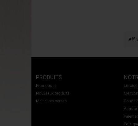
Affi
PRODUITS
NOTR
Promotions
Livrais
Nouveaux produits
Mention
Meilleures ventes
Conditi
A propos
Paiemen
Politiqu
Contact