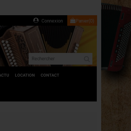
Connexion
Panier
(0)
ACTU
LOCATION
CONTACT
ACCESSOIRES
Découvrez l'ensemble de nos accessoires
pour accordéons.