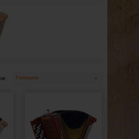
Pertinence

par :