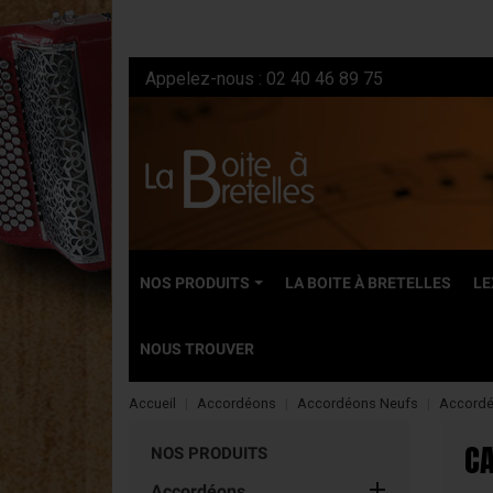
Appelez-nous :
02 40 46 89 75
NOS PRODUITS
LA BOITE À BRETELLES
LE
NOUS TROUVER
Accueil
Accordéons
Accordéons Neufs
Accordé
NEUFS
C
NOS PRODUITS
Accordéons dia

Accordéons
Accordéons ch