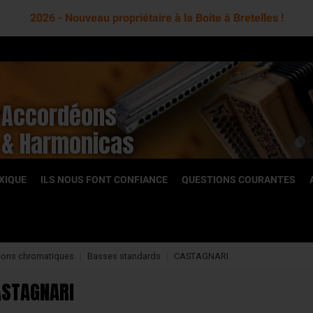
2026 - Nouveau propriétaire à la Boite à Bretelles !
Accordéons
& Harmonicas
XIQUE
ILS NOUS FONT CONFIANCE
QUESTIONS COURANTES
ons chromatiques
Basses standards
CASTAGNARI
OCCASION
ASTAGNARI
toniques
Accordéons diatoniques
romatiques
Accordéons chromatiques