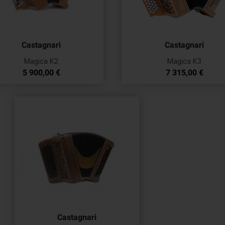
Castagnari
Castagnari
Magica K2
Magica K3
Prix
Prix
5 900,00 €
7 315,00 €
Castagnari