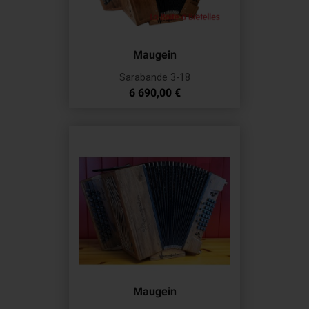
Maugein
Sarabande 3-18
Prix
6 690,00 €
Maugein