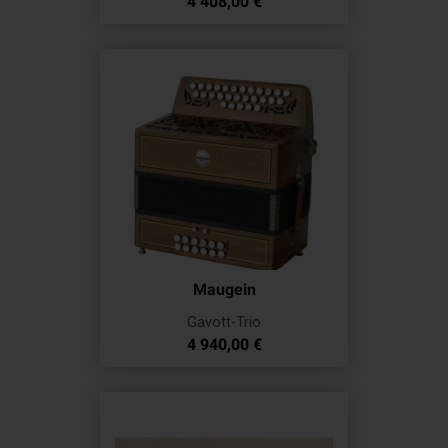
Prix
de
4 408,00 €
base
Maugein
Gavott-Trio
Prix
4 940,00 €