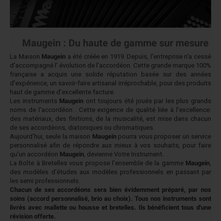
Maugein : Du haute de gamme sur mesure
La Maison
Maugein
a été créée en 1919. Depuis, l'entreprise n'a cessé
d'accompagné l' évolution de l'accordéon. Cette grande marque 100%
française a acquis une solide réputation basée sur des années
d'expérience, un savoir-faire artisanal irréprochable, pour des produits
haut de gamme d'excellente facture.
Les instruments
Maugein
ont toujours été joués par les plus grands
noms de l'accordéon . Cette exigence de qualité liée à l'excellence:
des matériaux, des finitions, de la musicalité, est mise dans chacun
de ses accordéons, diatoniques ou chromatiques.
Aujourd'hui, seule la maison
Maugein
pourra vous proposer un service
personnalisé afin de répondre aux mieux à vos souhaits, pour faire
qu'un accordéon
Maugein
, devienne Votre Instrument.
La Boîte à Bretelles vous propose l'ensemble de la gamme
Maugein
,
des modèles d'études aux modèles professionnels en passant par
les semi professionnels.
Chacun de ses accordéons sera bien évidemment préparé, par nos
soins (accord personnalisé, brio au choix). Tous nos instruments sont
livrés avec mallette ou housse et bretelles. Ils bénéficient tous d'une
révision offerte.