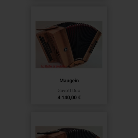
Maugein
Gavott Duo
Prix
4 140,00 €