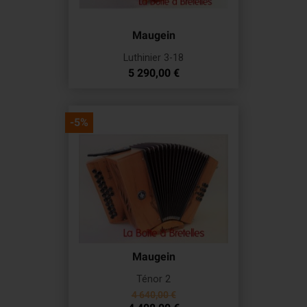
Maugein
Luthinier 3-18
Prix
5 290,00 €
-5%
Maugein
Ténor 2
Prix
4 640,00 €