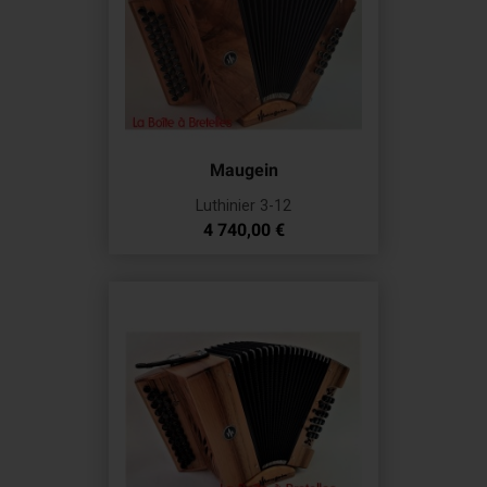
Maugein
Luthinier 3-12
Prix
4 740,00 €