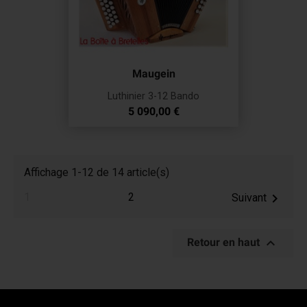
Maugein
Luthinier 3-12 Bando
Prix
5 090,00 €
Affichage 1-12 de 14 article(s)
1
2

Suivant

Retour en haut