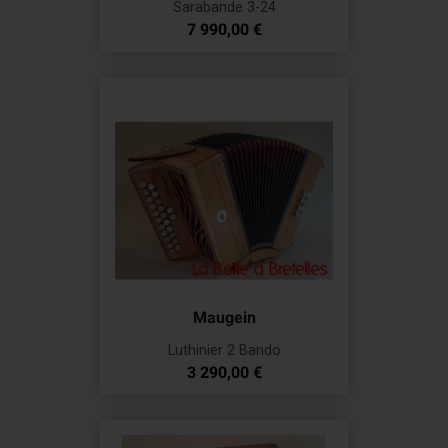
Sarabande 3-24
Prix
7 990,00 €
Maugein
Luthinier 2 Bando
Prix
3 290,00 €