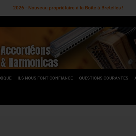
2026 - Nouveau propriétaire à la Boite à Bretelles !
Accordéons
& Harmonicas
XIQUE
ILS NOUS FONT CONFIANCE
QUESTIONS COURANTES
OCCASION
toniques
Accordéons diatoniques
romatiques
Accordéons chromatiques