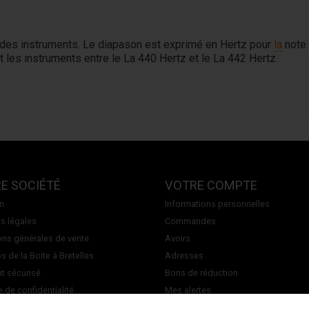
Accordinas
des instruments. Le diapason est exprimé en Hertz pour
la
note 
t les instruments entre le La 440 Hertz et le La 442 Hertz.
E SOCIÉTÉ
VOTRE COMPTE
on
Informations personnelles
s légales
Commandes
ons générales de vente
Avoirs
 de la Boite à Bretelles
Adresses
t sécurisé
Bons de réduction
e de confidentialité
Mes alertes
ez-nous