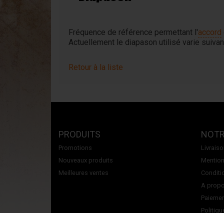
Accordina
Concertinas
Fréquence de référence permettant l'
accord
Actuellement le diapason utilisé varie suivan
Retour à la liste
PRODUITS
NOTR
Promotions
Livrais
Nouveaux produits
Mention
Meilleures ventes
Conditi
A propos
Paiemen
Politiqu
Contact