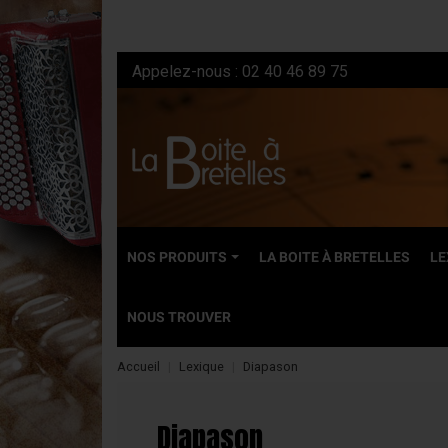
Appelez-nous :
02 40 46 89 75
NOS PRODUITS
LA BOITE À BRETELLES
LE
NOUS TROUVER
Accueil
Lexique
Diapason
NEUFS
Accordéons dia
Diapason
Accordéons ch