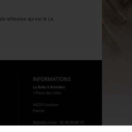
de référence qui est le La .
INFORMATIONS
La Boite à Bretelles
1 Place des Cités
44220
Couëron
France
Appelez-nous :
02 40 46 89 75
Écrivez-nous :