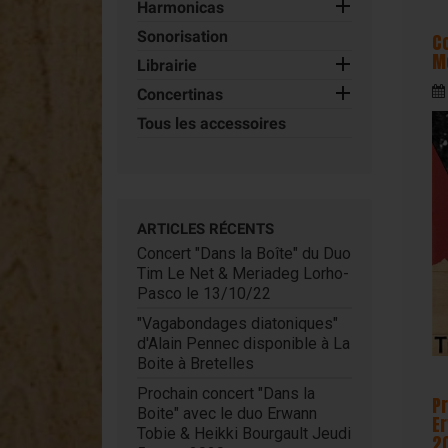

Harmonicas
Accordina
Sonorisation
C
M
Concertinas

Librairie

Concertinas
Tous les accessoires
ARTICLES RÉCENTS
Concert "Dans la Boîte" du Duo
Tim Le Net & Meriadeg Lorho-
Pasco le 13/10/22
"Vagabondages diatoniques"
d'Alain Pennec disponible à La
Boite à Bretelles
Prochain concert "Dans la
P
Boite" avec le duo Erwann
E
Tobie & Heikki Bourgault Jeudi
2