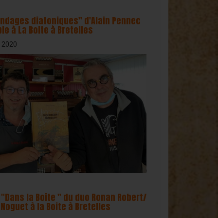
ndages diatoniques" d'Alain Pennec
le à La Boite à Bretelles
, 2020
"Dans la Boite " du duo Ronan Robert/
Noguet à la Boite à Bretelles