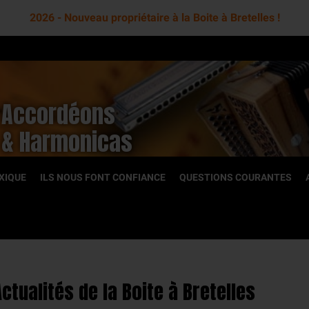
2026 - Nouveau propriétaire à la Boite à Bretelles !
Accordéons
& Harmonicas
XIQUE
ILS NOUS FONT CONFIANCE
QUESTIONS COURANTES
OCCASION
Actualités de la Boite à Bretelles
toniques
Accordéons diatoniques
romatiques
Accordéons chromatiques