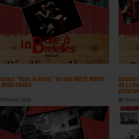
oncert "Dans la Boite " du duo NDEYE MBOUP
Concerts
 KEVIN DOUBLE
de La Bo
progra
05 Février, 2020
20 Févri