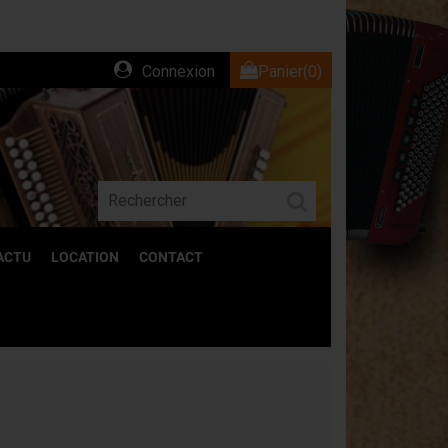
Connexion
Panier
(0)
ACTU
LOCATION
CONTACT
ACCESSOIRES
Découvrez l'ensemble de nos accessoires
pour accordéons.