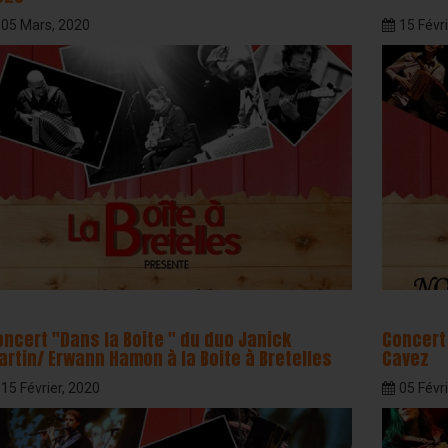
05 Mars, 2020
15 Févri
oncert "Dans la Boite " du duo Janick
Concert
artin/ Erwann Hamon à la Boite à Bretelles
Cavez
15 Février, 2020
05 Févri