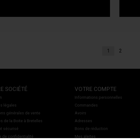
1
2
E SOCIÉTÉ
VOTRE COMPTE
on
Informations personnelles
s légales
Commandes
ons générales de vente
Avoirs
 de la Boite à Bretelles
Adresses
t sécurisé
Bons de réduction
e de confidentialité
Mes alertes