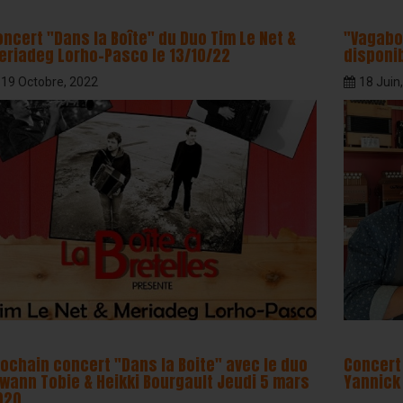
Accordinas
oncert "Dans la Boîte" du Duo Tim Le Net &
"Vagabo
eriadeg Lorho-Pasco le 13/10/22
disponib
19 Octobre, 2022
18 Juin
rochain concert "Dans la Boite" avec le duo
Concert 
rwann Tobie & Heikki Bourgault Jeudi 5 mars
Yannick 
020