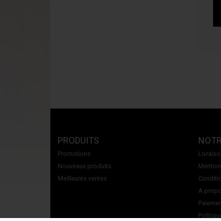
PRODUITS
NOTR
Promotions
Livrais
Nouveaux produits
Mention
Meilleures ventes
Conditi
A propos
Paiemen
Politiqu