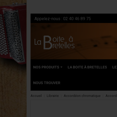
Appelez-nous :
02 40 46 89 75
NOS PRODUITS
LA BOITE À BRETELLES
LE
NOUS TROUVER
Accueil
Librairie
Accordéon chromatique
Accord
NEUFS
Accordéons dia
Accordéons ch