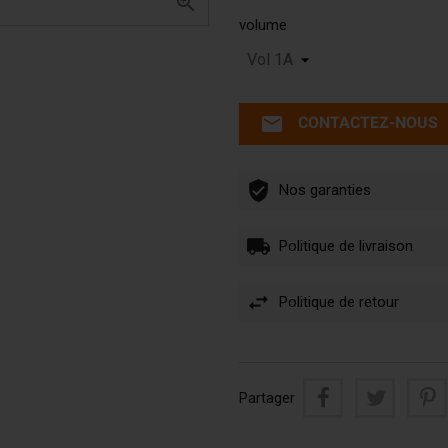

volume
email
CONTACTEZ-NOUS
Nos garanties
Politique de livraison
Politique de retour
Partager