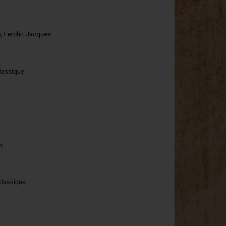
, Ferchit Jacques
classique
n
classique