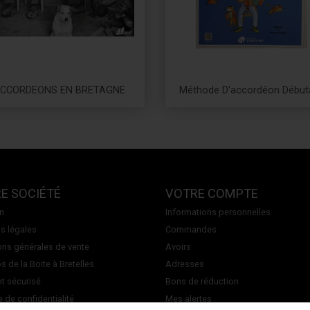
CCORDEONS EN BRETAGNE
Méthode D'accordéon Début
Prix
Prix
E SOCIÉTÉ
VOTRE COMPTE
on
Informations personnelles
s légales
Commandes
ons générales de vente
Avoirs
 de la Boite à Bretelles
Adresses
t sécurisé
Bons de réduction
e de confidentialité
Mes alertes