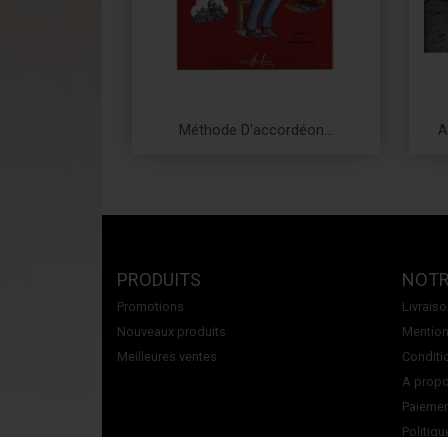
Méthode D'accordéon...
A
Prix
PRODUITS
NOTR
Promotions
Livrais
Nouveaux produits
Mention
Meilleures ventes
Conditi
A propos
Paiemen
Politiqu