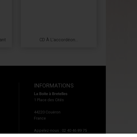
ant
CD À L'accordéon...
Prix
INFORMATIONS
La Boite à Bretelles
1 Place des Cités
44220
Couëron
France
Appelez-nous :
02 40 46 89 75
Écrivez-nous :