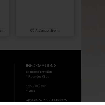
ant
CD À L'accordéon...
Prix
INFORMATIONS
La Boite à Bretelles
1 Place des Cités
44220
Couëron
France
Appelez-nous :
02 40 46 89 75
Écrivez-nous :