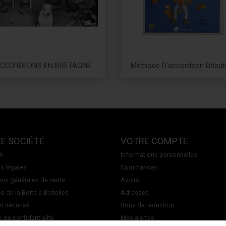
CCORDEONS EN BRETAGNE
Méthode D'accordéon Début
Prix
Prix
E SOCIÉTÉ
VOTRE COMPTE
on
Informations personnelles
s légales
Commandes
ons générales de vente
Avoirs
 de la Boite à Bretelles
Adresses
t sécurisé
Bons de réduction
e de confidentialité
Mes alertes