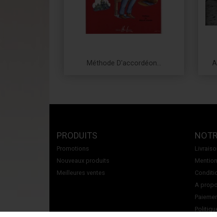
Méthode D'accordéon...
A
Prix
PRODUITS
NOTR
Promotions
Livrais
Nouveaux produits
Mention
Meilleures ventes
Conditi
A propos
Paiemen
Politiqu