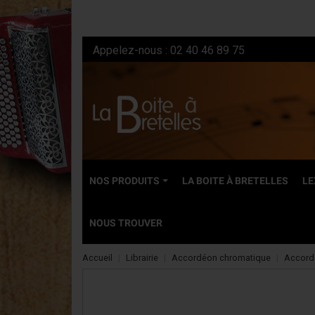
Appelez-nous :
02 40 46 89 75
NOS PRODUITS
LA BOITE À BRETELLES
LE
NOUS TROUVER
Accueil
Librairie
Accordéon chromatique
Accord
NEUFS
Accordéons dia
Accordéons ch