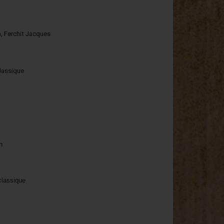
, Ferchit Jacques
classique
n
classique