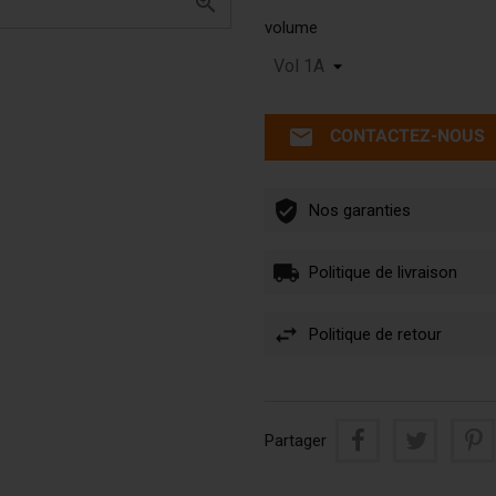

volume
email
CONTACTEZ-NOUS
Nos garanties
Politique de livraison
Politique de retour
Partager