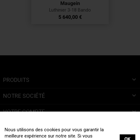
Maugein
Luthinier 3-18 Bando
Prix
5 640,00 €

PRODUITS

NOTRE SOCIÉTÉ

VOTRE COMPTE
INFORMATIONS
Nous utilisons des cookies pour vous garantir la
meilleure expérience sur notre site. Si vous
OK