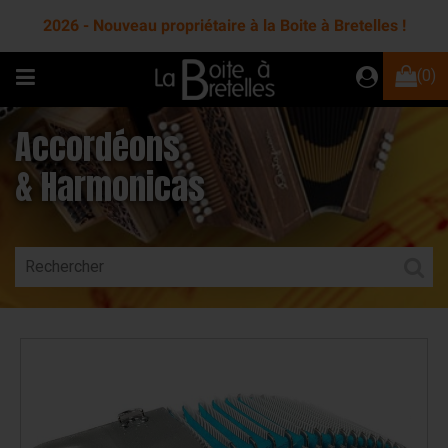
2026 - Nouveau propriétaire à la Boite à Bretelles !
(0)
Accordéons
& Harmonicas