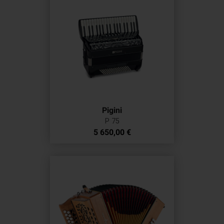
Pigini
P 75
Prix
5 650,00 €