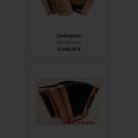
Castagnari
Montmartre
Prix
4 640,00 €