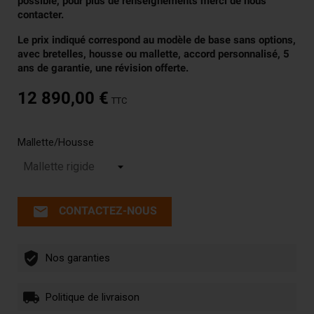
possible, pour plus de renseignements merci de nous
contacter.
Le prix indiqué correspond au modèle de base sans options,
avec bretelles, housse ou mallette, accord personnalisé, 5
ans de garantie, une révision offerte.
12 890,00 €
TTC
Mallette/Housse
email
CONTACTEZ-NOUS
Nos garanties
Politique de livraison