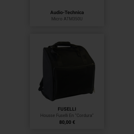
Audio-Technica
Micro ATM350U
Prix
FUSELLI
Housse Fuselli En "Cordura"
Prix
80,00 €