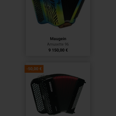
Maugein
Amusette 96
Prix
9 150,00 €
-50,00 €