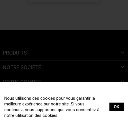

PRODUITS

NOTRE SOCIÉTÉ

VOTRE COMPTE
INFORMATIONS
Nous utilisons des cookies pour vous garantir la
meilleure expérience sur notre site. Si vous
OK
continuez, nous supposons que vous consentez à
notre utilisation des cookies.
Tous droits réservés © 2019 La Boite à Bretelles |
Mentions légales
|
Création site internet :
web-ia.com