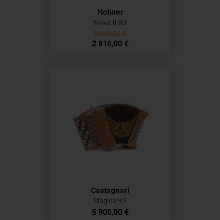
Hohner
Nova II 80
Prix
2 860,00 €
Prix
de
2 810,00 €
base
Castagnari
Magica K2
Prix
5 900,00 €