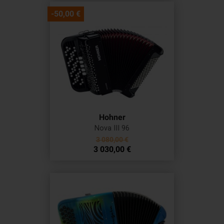
-50,00 €
Hohner
Nova III 96
Prix
3 080,00 €
Prix
de
3 030,00 €
base