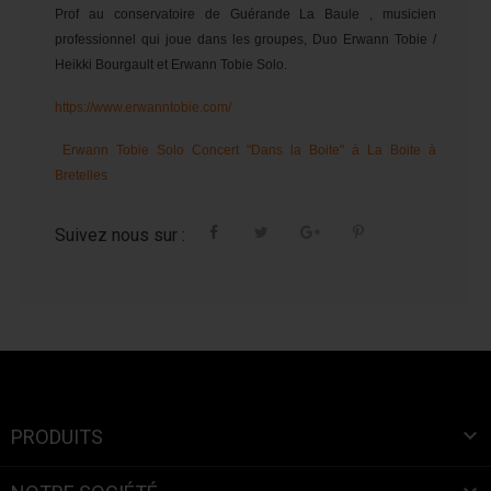
Prof au conservatoire de Guérande La Baule , musicien
professionnel qui joue dans les groupes, Duo Erwann Tobie /
Heikki Bourgault et Erwann Tobie Solo.
https://www.erwanntobie.com/
Erwann Tobie Solo Concert "Dans la Boite" à La Boite à
Bretelles
Suivez nous sur :

PRODUITS