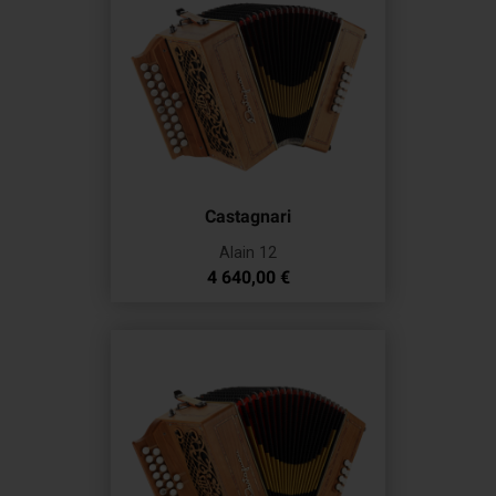
Castagnari
Alain 12
Prix
4 640,00 €