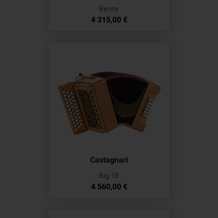
Benny
Prix
4 315,00 €
Castagnari
Big 18
Prix
4 560,00 €