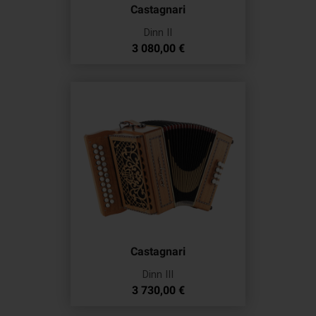
Castagnari
Dinn II
Prix
3 080,00 €
Castagnari
Dinn III
Prix
3 730,00 €