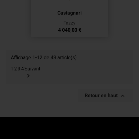
Castagnari
Fazzy
Prix
4 040,00 €
Affichage 1-12 de 48 article(s)
1
2
3
4
Suivant


Retour en haut