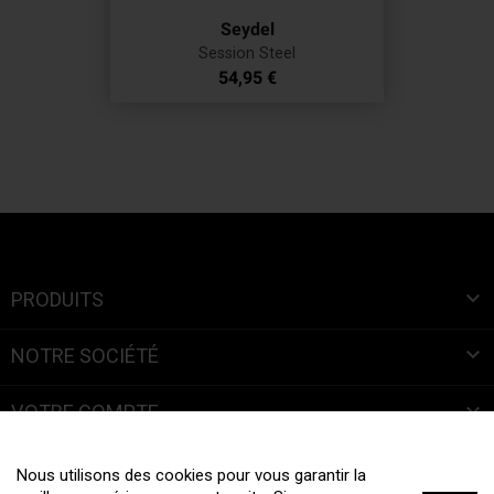
Seydel
Session Steel
Prix
54,95 €

PRODUITS

NOTRE SOCIÉTÉ

VOTRE COMPTE
INFORMATIONS
Nous utilisons des cookies pour vous garantir la