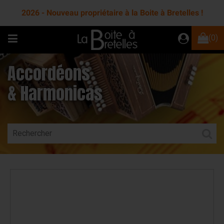
2026 - Nouveau propriétaire à la Boite à Bretelles !
(0)
Accordéons
& Harmonicas