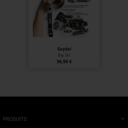
Seydel
Big Six
Prix
36,95 €

PRODUITS