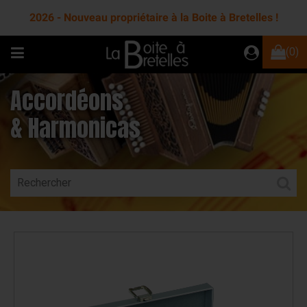
2026 - Nouveau propriétaire à la Boite à Bretelles !
(0)
Accordéons
& Harmonicas