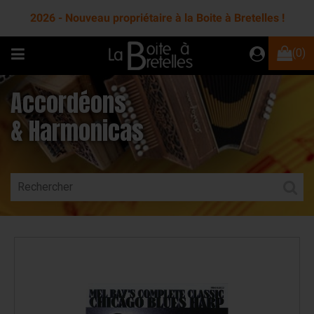
2026 - Nouveau propriétaire à la Boite à Bretelles !
(0)
Accordéons
& Harmonicas