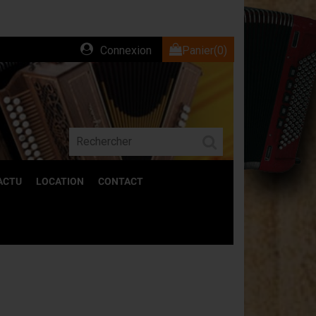
Connexion
Panier
(0)
ACTU
LOCATION
CONTACT
ACCESSOIRES
Découvrez l'ensemble de nos accessoires
pour accordéons.