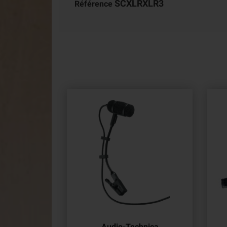
SCXLRXLR3
Référence
Audio-Technica