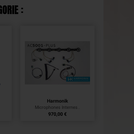
ORIE :
Harmonik
Microphones Internes...
Prix
970,00 €