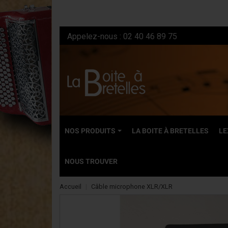
Appelez-nous :
02 40 46 89 75
NOS PRODUITS
LA BOITE À BRETELLES
LE
NOUS TROUVER
Accueil
Câble microphone XLR/XLR
NEUFS
Accordéons dia
Accordéons ch