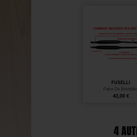
FUSELLI
Paire De Bretelle
Prix
42,00 €
4 AUT