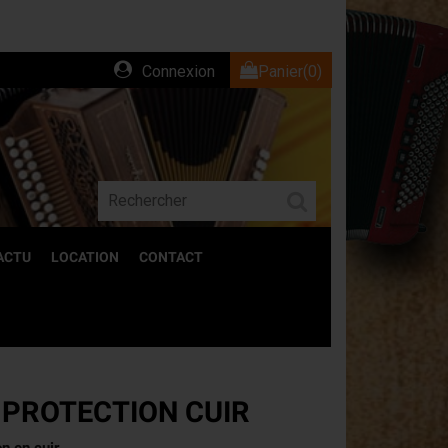
Connexion
Panier
(0)
ACTU
LOCATION
CONTACT
ACCESSOIRES
PROTECTION CUIR
Découvrez l'ensemble de nos accessoires
pour accordéons.