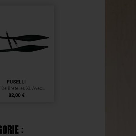
FUSELLI
 De Bretelles XL Avec...
Prix
82,00 €
ORIE :