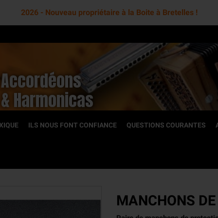
2026 - Nouveau propriétaire à la Boite à Bretelles !
Accordéons
& Harmonicas
XIQUE
ILS NOUS FONT CONFIANCE
QUESTIONS COURANTES
OCCASION
MANCHONS DE 
toniques
Accordéons diatoniques
romatiques
Accordéons chromatiques