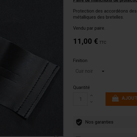
Paire de manchons de protectio
Accordinas
Protection des accordéons des
métalliques des bretelles.
Vendu par paire.
11,00 €
TTC
Finition
Quantité
AJOUT
Nos garanties