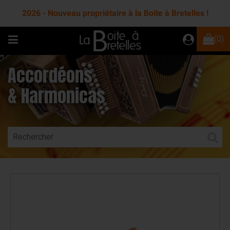
2026 - Nouveau propriétaire à la Boite à Bretelles !
(0)
Accordéons
& Harmonicas