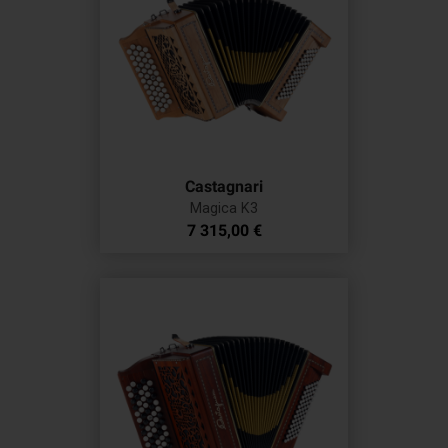
Castagnari
Magica K3
Prix
7 315,00 €