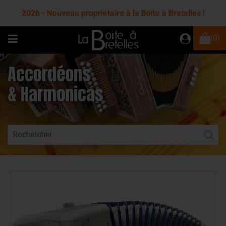
2026 - Nouveau propriétaire à la Boite à Bretelles !
(0)
Accordéons
& Harmonicas