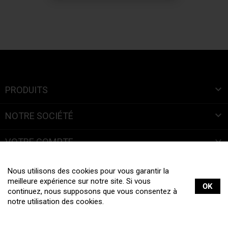

PRODUITS

NOTRE SOCIÉTÉ

VOTRE COMPTE
INFORMATIONS
Nous utilisons des cookies pour vous garantir la
meilleure expérience sur notre site. Si vous
OK
continuez, nous supposons que vous consentez à
notre utilisation des cookies.
Tous droits réservés © 2019 La Boite à Bretelles |
Mentions légales
|
Création site internet :
web-ia.com