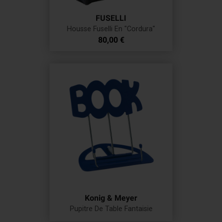
FUSELLI
Housse Fuselli En "Cordura"
Prix
80,00 €
Konig & Meyer
Pupitre De Table Fantaisie
Prix