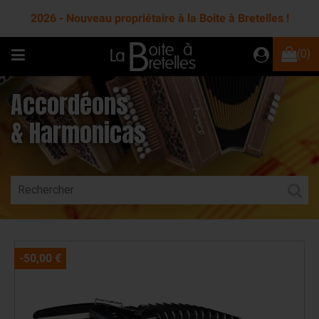
2026 - Nouveau propriétaire à la Boite à Bretelles !
(0)
Accordéons
& Harmonicas
-50,00 €