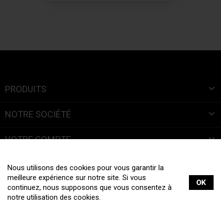

PRODUITS

NOTRE SOCIÉTÉ

VOTRE COMPTE
INFORMATIONS
Nous utilisons des cookies pour vous garantir la
meilleure expérience sur notre site. Si vous
OK
continuez, nous supposons que vous consentez à
notre utilisation des cookies.
Tous droits réservés © 2019 La Boite à Bretelles |
Mentions légales
|
Création site internet :
web-ia.com