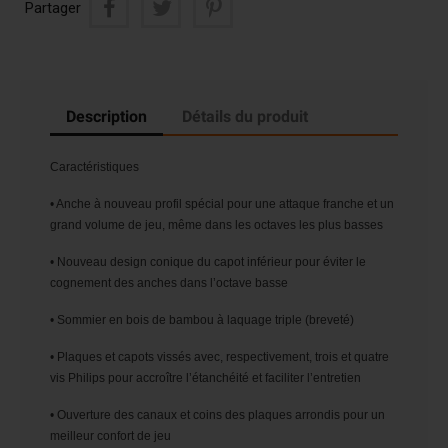
Partager
Description
Détails du produit
Caractéristiques
•
Anche à nouveau profil spécial pour une
attaque franche et un
grand volume
de jeu, même dans les octaves les plus
basses
•
Nouveau design conique du capot
inférieur pour éviter le
cognement des
anches dans l’octave basse
•
Sommier en bois de bambou à laquage
triple (breveté)
•
Plaques et capots vissés avec, respective
ment, trois et quatre
vis Philips pour ac
croître l’étanchéité et faciliter l’entretien
•
Ouverture des canaux et coins des
plaques arrondis pour un
meilleur confort
de jeu