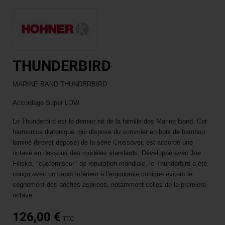
THUNDERBIRD
MARINE BAN
D THUNDERBIRD
Accordage Super LOW.
Le Thunderbird est le dernier né de la
famille des Marine Band. Cet
harmoni
ca diatonique, qui dispose du sommier
en bois de bambou
laminé (brevet dé
posé) de la série Crossover, est accor
dé une
octave en dessous des mo
dèles standards. Développé avec Joe
Filisko, ‘’customiseur’’ de réputation
mondiale, le Thunderbird a été
conçu
avec un capot inférieur à l’ergonomie
conique évitant le
cognement des
anches aspirées, notamment celles de
la première
octave
126,00 €
TTC