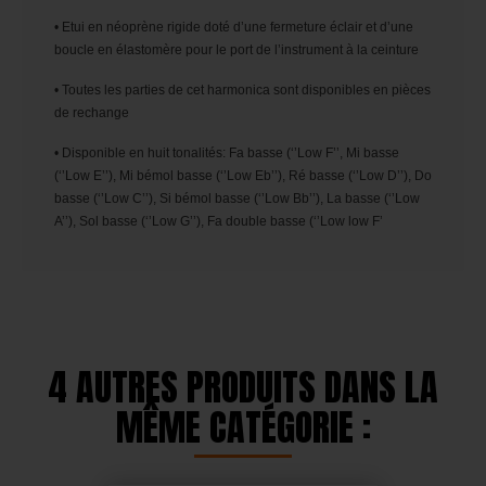
•
Etui en néoprène rigide doté d’une ferme
ture éclair et d’une
boucle en élastomère
pour le port de l’instrument à la ceinture
•
Toutes les parties de cet harmonica sont
disponibles en pièces
de rechange
•
Disponible en huit tonalités: Fa basse
(‘’Low F’’, Mi basse
(‘’Low E’’), Mi bémol
basse (‘’Low Eb’’), Ré basse (‘’Low D’’), Do
basse (‘’Low C’’), Si bémol basse (‘’Low
Bb’’), La basse (‘’Low
A’’), Sol basse (‘’Low
G’’), Fa double basse (‘’Low low F’
4 AUTRES PRODUITS DANS LA
MÊME CATÉGORIE :