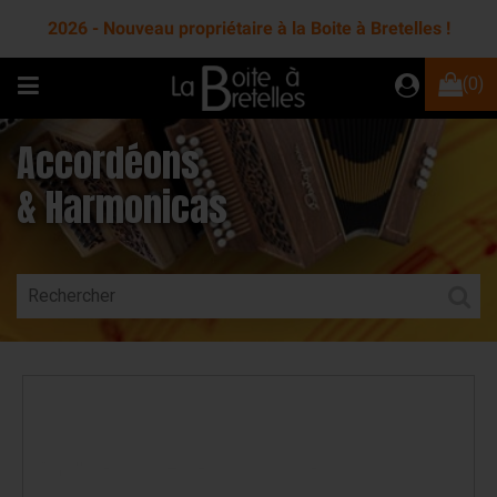
2026 - Nouveau propriétaire à la Boite à Bretelles !
(0)
Accordéons
& Harmonicas