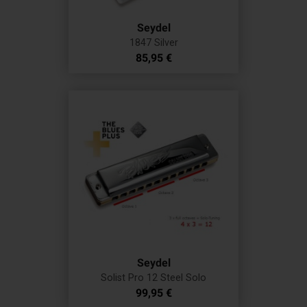
Seydel
1847 Silver
Prix
85,95 €
Seydel
Solist Pro 12 Steel Solo
Prix
99,95 €