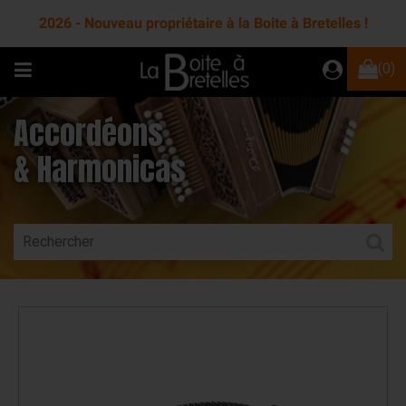
2026 - Nouveau propriétaire à la Boite à Bretelles !
(0)
Accordéons
& Harmonicas