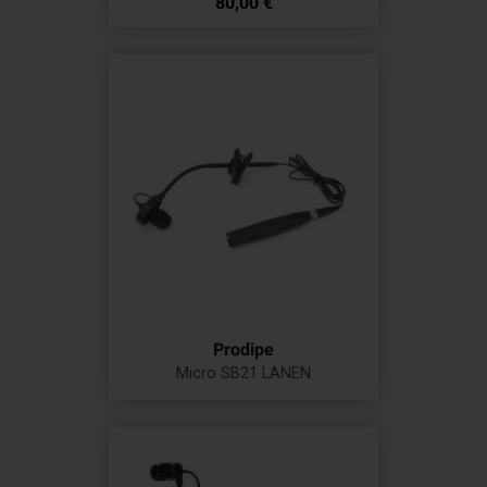
Prix
80,00 €
Prodipe
Micro SB21 LANEN
Prix