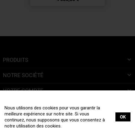

PRODUITS

NOTRE SOCIÉTÉ

VOTRE COMPTE
INFORMATIONS
Nous utilisons des cookies pour vous garantir la
meilleure expérience sur notre site. Si vous
OK
continuez, nous supposons que vous consentez à
notre utilisation des cookies.
Tous droits réservés © 2019 La Boite à Bretelles |
Mentions légales
|
Création site internet :
web-ia.com