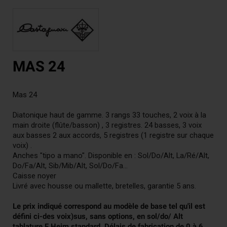
MAS 24
Mas 24
Diatonique haut de gamme. 3 rangs 33 touches, 2 voix à la
main droite (flûte/basson) , 3 registres. 24 basses, 3 voix
aux basses 2 aux accords, 5 registres (1 registre sur chaque
voix) .
Anches "tipo a mano". Disponible en : Sol/Do/Alt, La/Ré/Alt,
Do/Fa/Alt, Sib/Mib/Alt, Sol/Do/Fa...
Caisse noyer
Livré avec housse ou mallette, bretelles, garantie 5 ans.
Le prix indiqué correspond au modèle de base tel qu'il est
défini ci-des voix)sus, sans options, en sol/do/ Alt
tablature F Heim standard. Délais de fabrication de 0 à 6