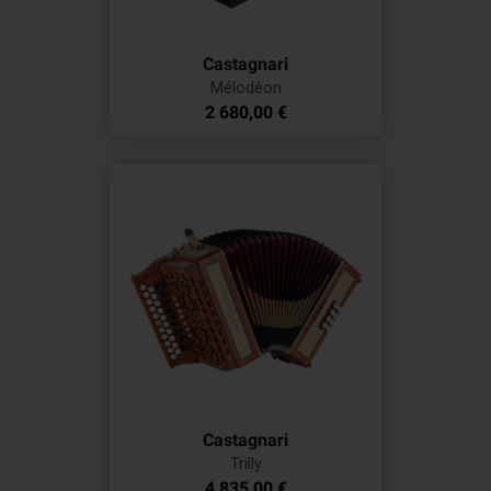
Castagnari
Mélodéon
Prix
2 680,00 €
Castagnari
Trilly
Prix
4 835,00 €