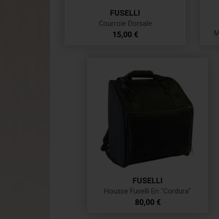
FUSELLI
Courroie Dorsale
Prix
M
15,00 €
FUSELLI
Housse Fuselli En "Cordura"
Prix
80,00 €