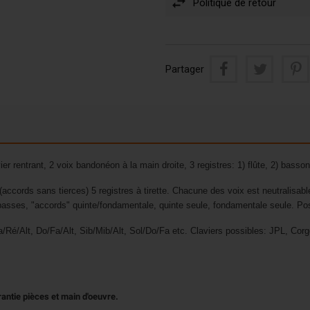
Politique de retour
Partager
 rentrant, 2 voix bandonéon à la main droite, 3 registres: 1) flûte, 2) basso
ccords sans tierces) 5 registres à tirette. Chacune des voix est neutralisab
basses, "accords" quinte/fondamentale, quinte seule, fondamentale seule. Pos
a/Ré/Alt, Do/Fa/Alt, Sib/Mib/Alt, Sol/Do/Fa etc. Claviers possibles: JPL, Cor
rantie pièces et main d'oeuvre.