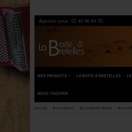
Appelez-nous :
02 40 46 89 75
NOS PRODUITS
LA BOITE À BRETELLES
LE
NOUS TROUVER
Accueil
Accordéons
Accordéons Neufs
Accordé
NEUFS
Accordéons dia
Accordéons ch