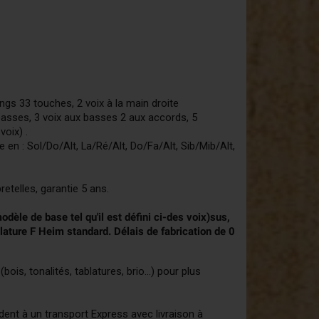
gs 33 touches, 2 voix à la main droite
 basses, 3 voix aux basses 2 aux accords, 5
voix) .
 en : Sol/Do/Alt, La/Ré/Alt, Do/Fa/Alt, Sib/Mib/Alt,
retelles, garantie 5 ans.
dèle de base tel qu'il est défini ci-des voix)sus,
blature F Heim standard. Délais de fabrication de 0
is, tonalités, tablatures, brio...) pour plus
dent à un transport Express avec livraison à