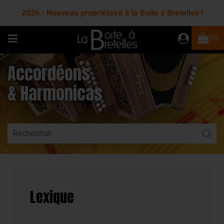
2026 - Nouveau propriétaire à la Boite à Bretelles !
(0)
Accordéons
& Harmonicas
Lexique