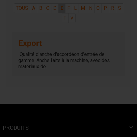
TOUS
A
B
C
D
E
F
L
M
N
O
P
R
S
T
V
Export
Qualité d'anche d'accordéon d'entrée de
gamme. Anche faite à la machine, avec des
matériaux de...

PRODUITS