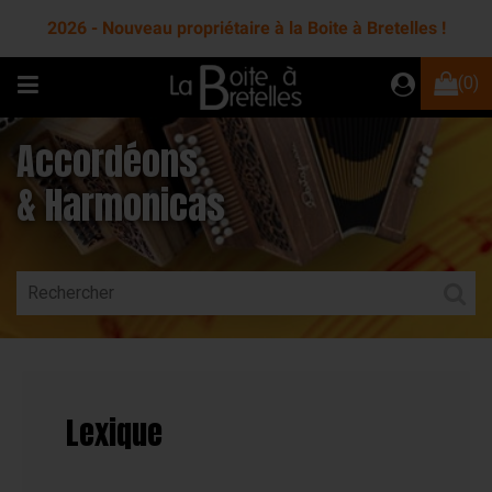
2026 - Nouveau propriétaire à la Boite à Bretelles !
(0)
Accordéons
& Harmonicas
Lexique