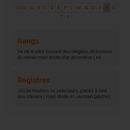
TOUS
A
B
C
D
E
F
L
M
N
O
P
R
S
T
V
Rangs
Se dit le plus souvent des rangées de boutons
du clavier main droite d'un accordéon ( ex...
Registres
Jeu de boutons ou sélecteurs, placés à coté
des claviers ( main droite et , ou main gauche)...