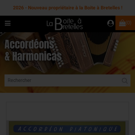
2026 - Nouveau propriétaire à la Boite à Bretelles !
(0)
Accordéons
& Harmonicas